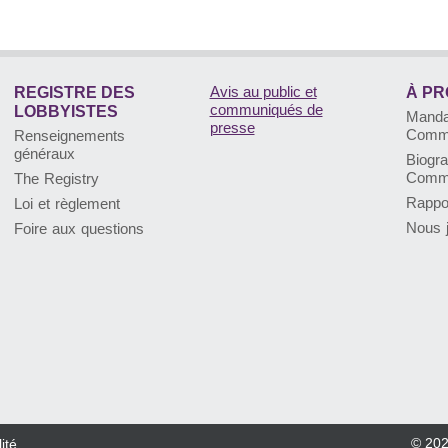
Avis au public et
REGISTRE DES
À PR
communiqués de
LOBBYISTES
Manda
presse
Commi
Renseignements
généraux
Biogra
Commi
The Registry
Rappo
Loi et règlement
Nous j
Foire aux questions
© 20
ité