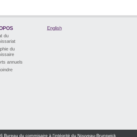
English
OPOS
t du
ssariat
phie du
ssaire
rts annuels
oindre
26
Bureau du commisaire à l'intégrité du Nouveau-Brunswick