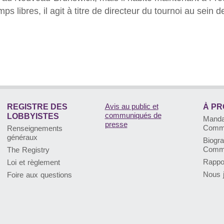
ps libres, il agit à titre de directeur du tournoi au sein
Avis au public et
REGISTRE DES
À PR
communiqués de
LOBBYISTES
Manda
presse
Commi
Renseignements
généraux
Biogra
Commi
The Registry
Rappo
Loi et règlement
Nous j
Foire aux questions