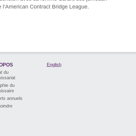
 de l’American Contract Bridge League.
English
OPOS
t du
ssariat
phie du
ssaire
rts annuels
oindre